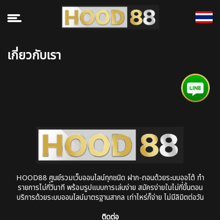
เกี่ยวกับเรา
HOOD88 ศูนย์รวมเว็บออนไลน์ทุกชนิด ฝาก-ถอนด้วยระบบออโต้ ทำ
รายการไม่กี่วินาที พร้อมรูปแบบการเล่นง่าย สมัครง่ายในไม่กี่ขั้นตอน
บริการด้วยระบบออนไลน์มาตรฐานสากล เท่าไหร่ก็จ่าย ไม่มีลิมิตต่อวัน
ติดต่อ