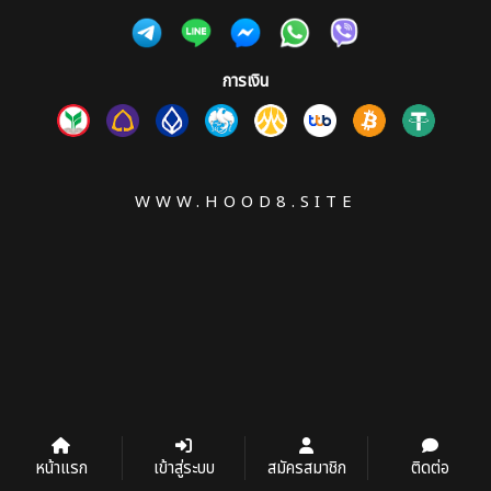
การเงิน
WWW.HOOD8.SITE
หน้าแรก
เข้าสู่ระบบ
สมัครสมาชิก
ติดต่อ