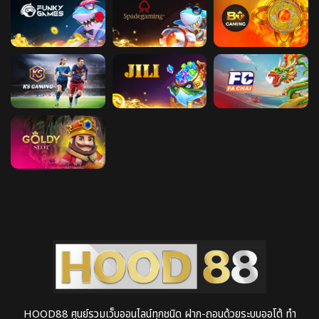
HOOD88 ศูนย์รวมเว็บออนไลน์ทุกชนิด ฝาก-ถอนด้วยระบบออโต้ ทำ